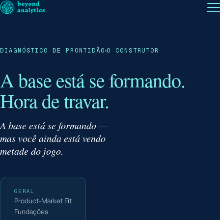
EN
— English
PT
— Português (BR)
Siga a
DIAGNÓSTICO DE PRONTIDÃO
O CONSTRUTOR
A base está se formando.
Hora de travar.
A base está se formando —
mas você ainda está vendo
metade do jogo.
GERAL
Product-Market Fit
Fundações